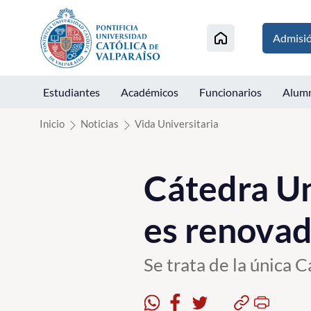
Click acá para ir directamente al contenido
Admisi
Estudiantes
Académicos
Funcionarios
Alum
Inicio
Noticias
Vida Universitaria
Cátedra Un
es renovad
Se trata de la única 