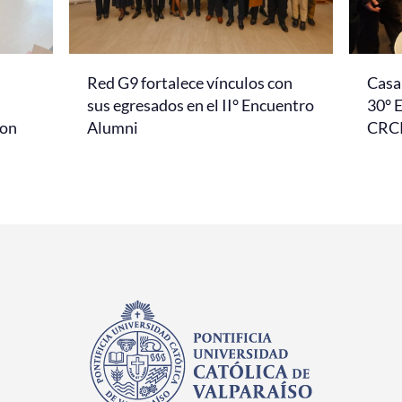
Red G9 fortalece vínculos con
Casa 
l
sus egresados en el II° Encuentro
30° 
con
Alumni
CRC