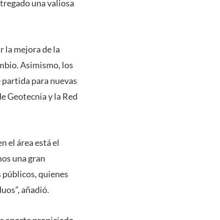
ntregado una valiosa
r la mejora de la
ambio. Asimismo, los
e partida para nuevas
de Geotecnia y la Red
n el área está el
mos una gran
 públicos, quienes
duos”, añadió.