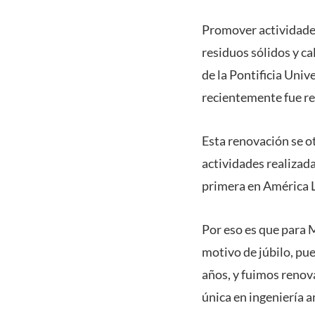
Promover actividades
residuos sólidos y c
de la Pontificia Uni
recientemente fue re
Esta renovación se o
actividades realizada
primera en América L
Por eso es que para M
motivo de júbilo, pu
años, y fuimos renov
única en ingeniería 