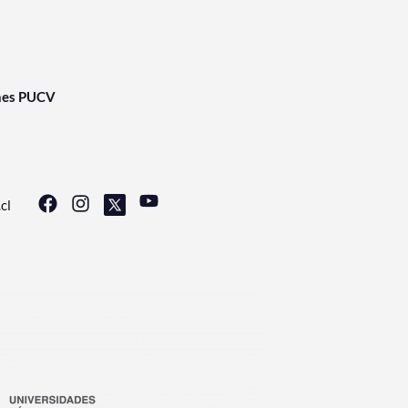
nes PUCV
cl