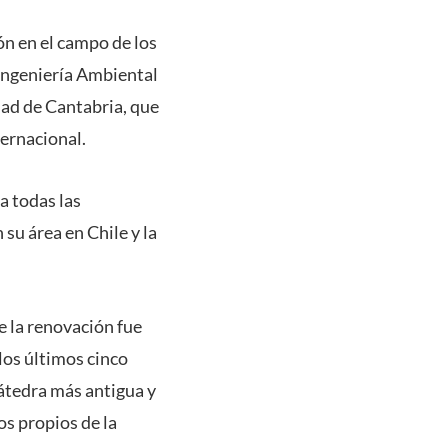
n en el campo de los
 Ingeniería Ambiental
dad de Cantabria, que
ernacional.
a todas las
 su área en Chile y la
e la renovación fue
los últimos cinco
átedra más antigua y
s propios de la