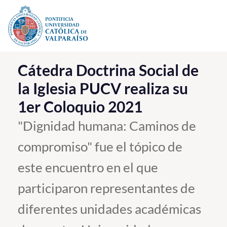
Click acá para ir directamente al contenido
La Universidad
Cátedra Doctrina Social de
la Iglesia PUCV realiza su
Investigación, Creación e Innovación
1er Coloquio 2021
PUCV Internacional
Vinculación con el Medio
"Dignidad humana: Caminos de
compromiso" fue el tópico de
Admisión
este encuentro en el que
Pregrado
participaron representantes de
Postgrado
diferentes unidades académicas
Formación Continua