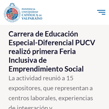
Click acá para ir directamente al contenido
La Universidad
Carrera de Educación
Especial-Diferencial PUCV
Investigación, Creación e Innovación
realizó primera Feria
PUCV Internacional
Inclusiva de
Vinculación con el Medio
Emprendimiento Social
Admisión
La actividad reunió a 15
expositores, que representan a
Pregrado
centros laborales, experiencias
Postgrado
Formación Continua
de integración y