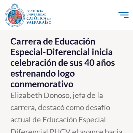
Click acá para ir directamente al contenido
La Universidad
Carrera de Educación
Especial-Diferencial inicia
Investigación, Creación e Innovación
celebración de sus 40 años
PUCV Internacional
estrenando logo
Vinculación con el Medio
conmemorativo
Admisión
Elizabeth Donoso, jefa de la
carrera, destacó como desafío
Pregrado
actual de Educación Especial-
Postgrado
Formación Continua
Diferencial PUCV el avance hacia