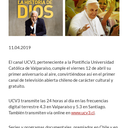
Estudiantes
Académicos
Funcionarios
Alumni
11.04.2019
El canal UCV3, perteneciente a la Pontificia Universidad
Católica de Valparaíso, cumple el viernes 12 de abril su
English
primer aniversario al aire, convirtiéndose así en el primer
canal de televisión abierta chileno de carácter cultural y
gratuito.
UCV3 transmite las 24 horas al día en las frecuencias
digital terrestre 4.3 en Valparaíso y 5.3 en Santiago.
También transmiten vía online en
www.ucv3.cl
.
Series y programas documentales, premiados en Chile y en