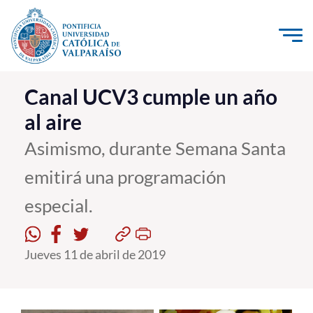
Click acá para ir directamente al contenido
La Universidad
Canal UCV3 cumple un año
al aire
Investigación, Creación e Innovación
PUCV Internacional
Asimismo, durante Semana Santa
Vinculación con el Medio
emitirá una programación
especial.
Admisión
Pregrado
Jueves 11 de abril de 2019
Postgrado
Formación Continua