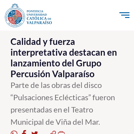
Click acá para ir directamente al contenido
La Universidad
Calidad y fuerza
interpretativa destacan en
Investigación, Creación e Innovación
lanzamiento del Grupo
PUCV Internacional
Percusión Valparaíso
Vinculación con el Medio
Parte de las obras del disco
Admisión
“Pulsaciones Eclécticas” fueron
Pregrado
presentadas en el Teatro
Postgrado
Municipal de Viña del Mar.
Formación Continua