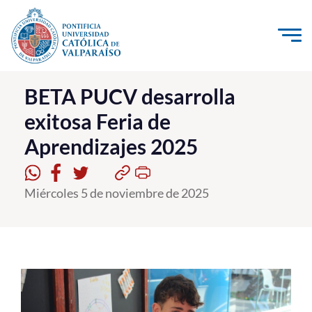
Click acá para ir directamente al contenido
La Universidad
BETA PUCV desarrolla
exitosa Feria de
Investigación, Creación e Innovación
Aprendizajes 2025
PUCV Internacional
Vinculación con el Medio
Miércoles 5 de noviembre de 2025
Admisión
Pregrado
Postgrado
Formación Continua