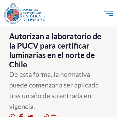
Click acá para ir directamente al contenido
La Universidad
Autorizan a laboratorio de
la PUCV para certificar
Investigación, Creación e Innovación
luminarias en el norte de
PUCV Internacional
Chile
Vinculación con el Medio
De esta forma, la normativa
Admisión
puede comenzar a ser aplicada
Pregrado
tras un año de su entrada en
Postgrado
vigencia.
Formación Continua