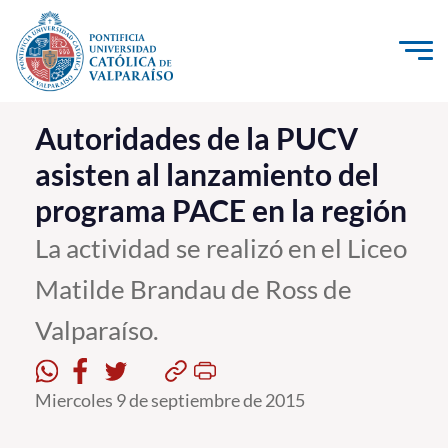
Click acá para ir directamente al contenido
La Universidad
Autoridades de la PUCV
asisten al lanzamiento del
Investigación, Creación e Innovación
programa PACE en la región
PUCV Internacional
Vinculación con el Medio
La actividad se realizó en el Liceo
Matilde Brandau de Ross de
Admisión
Valparaíso.
Pregrado
Postgrado
Miercoles 9 de septiembre de 2015
Formación Continua