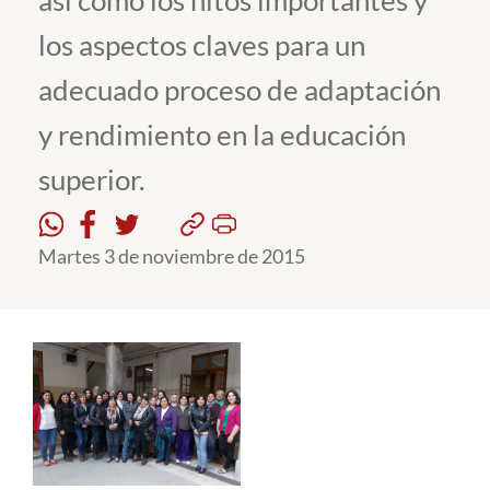
así como los hitos importantes y
los aspectos claves para un
Estudiantes
adecuado proceso de adaptación
Académicos
y rendimiento en la educación
Funcionarios
superior.
Alumni
Martes 3 de noviembre de 2015
English