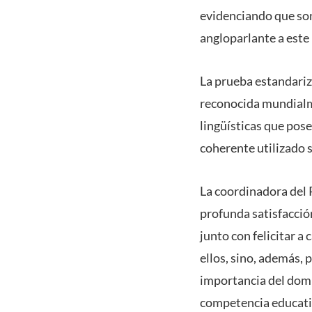
evidenciando que son
angloparlante a este 
La prueba estandariza
reconocida mundialm
lingüísticas que pos
coherente utilizado s
La coordinadora del 
profunda satisfacció
junto con felicitar a
ellos, sino, además, 
importancia del domi
competencia educativ