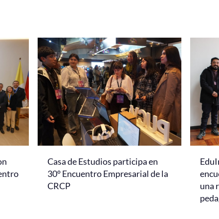
on
Casa de Estudios participa en
EduI
entro
30° Encuentro Empresarial de la
encu
CRCP
una r
peda