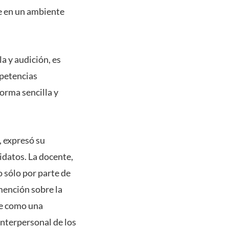
e en un ambiente
a y audición, es
petencias
orma sencilla y
, expresó su
idatos. La docente,
o sólo por parte de
 mención sobre la
ye como una
interpersonal de los