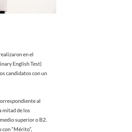
ealizaron en el
nary English Test)
 los candidatos con un
 correspondiente al
 mitad de los
rmedio superior o B2.
o con “Mérito”,