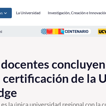
La Universidad
Investigación, Creación e Innovació
ón
ni
docentes concluyen 
 certificación de la 
dge
 la única universidad regional con la c