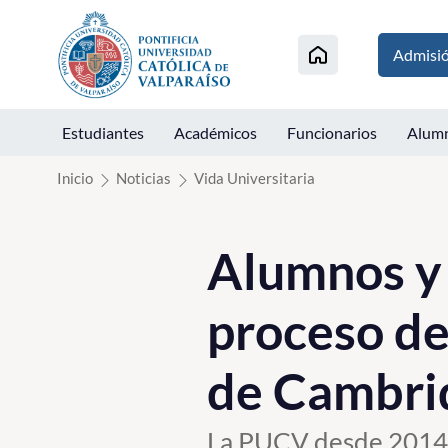
Click acá para ir directamente al contenido
Admisi
Estudiantes
Académicos
Funcionarios
Alum
Inicio
Noticias
Vida Universitaria
Alumnos y 
proceso de
de Cambri
La PUCV desde 2014 es