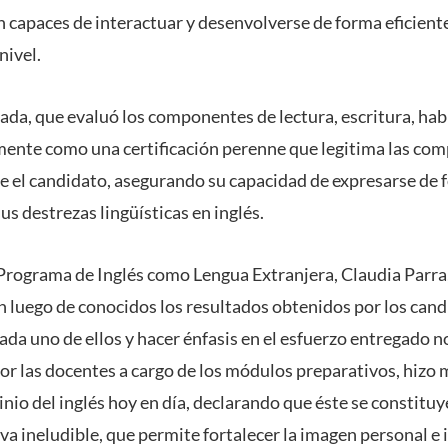
 capaces de interactuar y desenvolverse de forma eficient
nivel.
da, que evaluó los componentes de lectura, escritura, habl
ente como una certificación perenne que legitima las com
ee el candidato, asegurando su capacidad de expresarse de f
us destrezas lingüísticas en inglés.
Programa de Inglés como Lengua Extranjera, Claudia Parra
n luego de conocidos los resultados obtenidos por los cand
 cada uno de ellos y hacer énfasis en el esfuerzo entregado n
por las docentes a cargo de los módulos preparativos, hizo
nio del inglés hoy en día, declarando que éste se constitu
a ineludible, que permite fortalecer la imagen personal e 