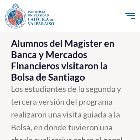
Click acá para ir directamente al contenido
La Universidad
Alumnos del Magister en
Banca y Mercados
Investigación, Creación e Innovación
Financieros visitaron la
PUCV Internacional
Bolsa de Santiago
Vinculación con el Medio
Los estudiantes de la segunda y
Admisión
tercera versión del programa
Pregrado
realizaron una visita guiada a la
Postgrado
Bolsa, en donde tuvieron una
Formación Continua