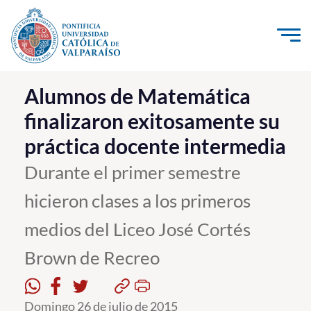
Click acá para ir directamente al contenido
La Universidad
Alumnos de Matemática
finalizaron exitosamente su
Investigación, Creación e Innovación
práctica docente intermedia
PUCV Internacional
Vinculación con el Medio
Durante el primer semestre
hicieron clases a los primeros
Admisión
medios del Liceo José Cortés
Pregrado
Brown de Recreo
Postgrado
Formación Continua
Domingo 26 de julio de 2015