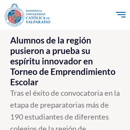
Click acá para ir directamente al contenido
La Universidad
Alumnos de la región
pusieron a prueba su
Investigación, Creación e Innovación
espíritu innovador en
PUCV Internacional
Torneo de Emprendimiento
Vinculación con el Medio
Escolar
Admisión
Tras el éxito de convocatoria en la
etapa de preparatorias más de
Pregrado
190 estudiantes de diferentes
Postgrado
Formación Continua
colegios de la región de