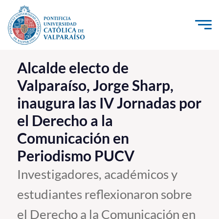
Click acá para ir directamente al contenido
La Universidad
Alcalde electo de
Valparaíso, Jorge Sharp,
Investigación, Creación e Innovación
inaugura las IV Jornadas por
PUCV Internacional
el Derecho a la
Vinculación con el Medio
Comunicación en
Admisión
Periodismo PUCV
Investigadores, académicos y
Pregrado
estudiantes reflexionaron sobre
Postgrado
el Derecho a la Comunicación en
Formación Continua