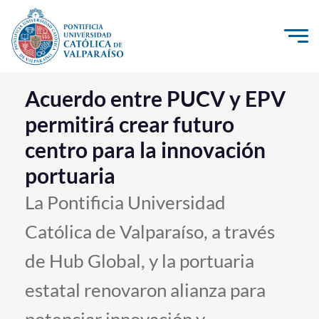
Click acá para ir directamente al contenido
La Universidad
Acuerdo entre PUCV y EPV
permitirá crear futuro
Investigación, Creación e Innovación
centro para la innovación
PUCV Internacional
portuaria
Vinculación con el Medio
La Pontificia Universidad
Admisión
Católica de Valparaíso, a través
Pregrado
de Hub Global, y la portuaria
Postgrado
estatal renovaron alianza para
Formación Continua