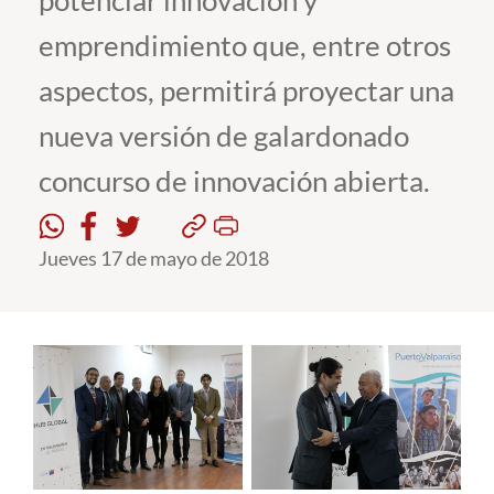
potenciar innovación y
emprendimiento que, entre otros
Estudiantes
aspectos, permitirá proyectar una
Académicos
nueva versión de galardonado
Funcionarios
concurso de innovación abierta.
Alumni
Jueves 17 de mayo de 2018
English