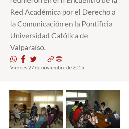
reunieron en el II Encuentro de la
Red Académica por el Derecho a
Estudiantes
la Comunicación en la Pontificia
Académicos
Universidad Católica de
Funcionarios
Valparaíso.
Alumni
Viernes 27 de noviembre de 2015
English