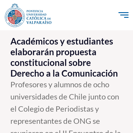
Click acá para ir directamente al contenido
La Universidad
Académicos y estudiantes
elaborarán propuesta
Investigación, Creación e Innovación
constitucional sobre
PUCV Internacional
Derecho a la Comunicación
Vinculación con el Medio
Profesores y alumnos de ocho
Admisión
universidades de Chile junto con
Pregrado
el Colegio de Periodistas y
Postgrado
representantes de ONG se
Formación Continua