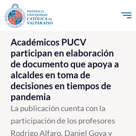
Click acá para ir directamente al contenido
La Universidad
Académicos PUCV
participan en elaboración
Investigación, Creación e Innovación
de documento que apoya a
PUCV Internacional
alcaldes en toma de
Vinculación con el Medio
decisiones en tiempos de
Admisión
pandemia
La publicación cuenta con la
Pregrado
participación de los profesores
Postgrado
Rodrigo Alfaro, Daniel Goya y
Formación Continua