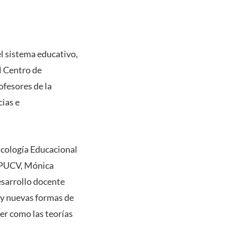
el sistema educativo,
l Centro de
ofesores de la
cias e
icología Educacional
a PUCV, Mónica
esarrollo docente
s y nuevas formas de
er como las teorías