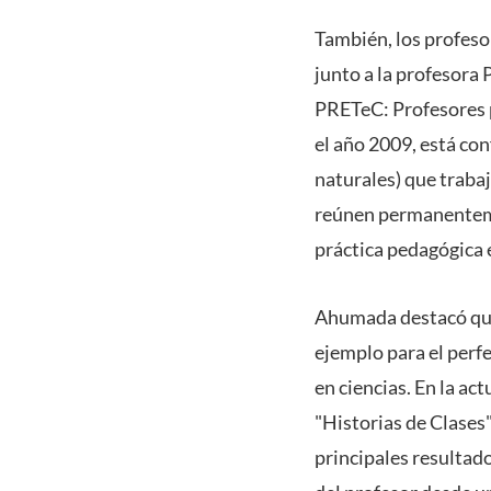
También, los profes
junto a la profesora 
PRETeC: Profesores p
el año 2009, está con
naturales) que trabaj
reúnen permanentemen
práctica pedagógica e
Ahumada destacó que 
ejemplo para el perf
en ciencias. En la ac
"Historias de Clases"
principales resultad