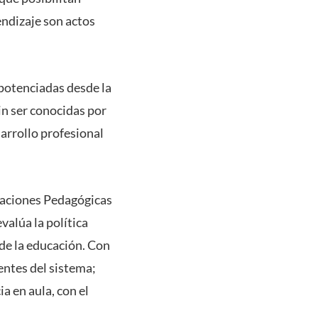
endizaje son actos
 potenciadas desde la
in ser conocidas por
sarrollo profesional
gaciones Pedagógicas
valúa la política
 de la educación. Con
entes del sistema;
a en aula, con el