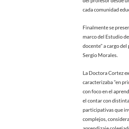
del profesor desde un
cada comunidad educ
Finalmente se present
marco del Estudio de
docente" a cargo del
Sergio Morales.
La Doctora Cortez exp
caracterizaba "en pr
con foco en el aprend
el contar con distin
participativas que i
complejos, considera
aprendizaje colegiad