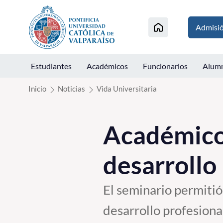
Click acá para ir directamente al contenido
Admisi
Estudiantes
Académicos
Funcionarios
Alum
Inicio
Noticias
Vida Universitaria
Académico
desarrollo
El seminario permiti
desarrollo profesional