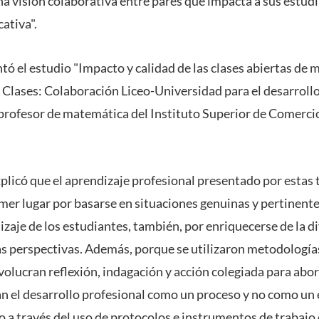
a visión colaborativa entre pares que impacta a sus estudi
ativa".
ó el estudio "Impacto y calidad de las clases abiertas de 
 Clases: Colaboración Liceo-Universidad para el desarroll
 profesor de matemática del Instituto Superior de Comercio
licó que el aprendizaje profesional presentado por estas tr
imer lugar por basarse en situaciones genuinas y pertinente
izaje de los estudiantes, también, por enriquecerse de la 
tas perspectivas. Además, porque se utilizaron metodología
nvolucran reflexión, indagación y acción colegiada para ab
n el desarrollo profesional como un proceso y no como un 
o a través del uso de protocolos e instrumentos de trabajo 