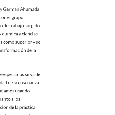
ez y Germán Ahumada
con el grupo
o de trabajo surgido
y química y ciencias
ia como superior y se
ansformación de la
e esperamos sirva de
idad de la enseñanza
rabajamos usando
uanto a los
ión de la práctica