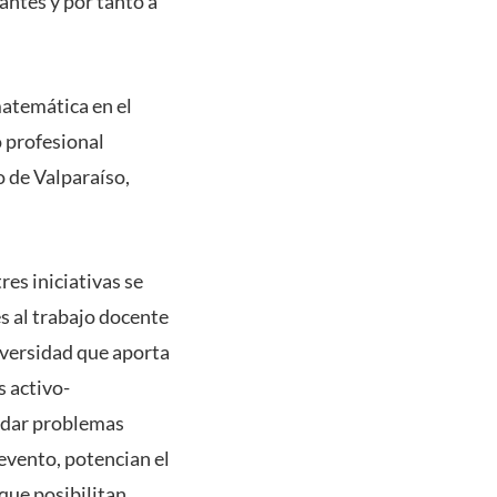
antes y por tanto a
matemática en el
o profesional
 de Valparaíso,
es iniciativas se
s al trabajo docente
diversidad que aporta
s activo-
ordar problemas
evento, potencian el
que posibilitan