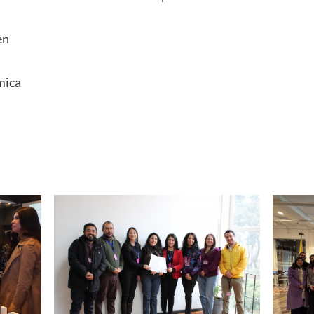
en
mica