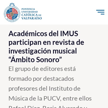
Click acá para ir directamente al contenido
La Universidad
Académicos del IMUS
participan en revista de
Investigación, Creación e Innovación
investigación musical
PUCV Internacional
“Ámbito Sonoro”
Vinculación con el Medio
El grupo de editores está
Admisión
formado por destacados
Pregrado
profesores del Instituto de
Postgrado
Música de la PUCV, entre ellos
Formación Continua