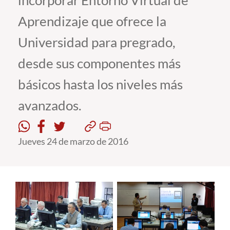
incorporar Entorno Virtual de
Aprendizaje que ofrece la
Estudiantes
Universidad para pregrado,
Académicos
desde sus componentes más
Funcionarios
básicos hasta los niveles más
Alumni
avanzados.
English
Jueves 24 de marzo de 2016