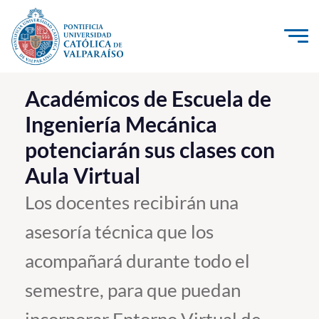
Click acá para ir directamente al contenido
La Universidad
Académicos de Escuela de
Ingeniería Mecánica
Investigación, Creación e Innovación
potenciarán sus clases con
PUCV Internacional
Aula Virtual
Vinculación con el Medio
Los docentes recibirán una
Admisión
asesoría técnica que los
Pregrado
acompañará durante todo el
Postgrado
semestre, para que puedan
Formación Continua