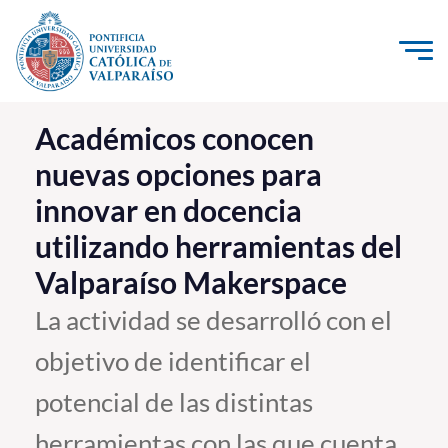
Click acá para ir directamente al contenido
La Universidad
Académicos conocen
nuevas opciones para
Investigación, Creación e Innovación
innovar en docencia
PUCV Internacional
utilizando herramientas del
Vinculación con el Medio
Valparaíso Makerspace
Admisión
La actividad se desarrolló con el
objetivo de identificar el
Pregrado
potencial de las distintas
Postgrado
Formación Continua
herramientas con las que cuenta