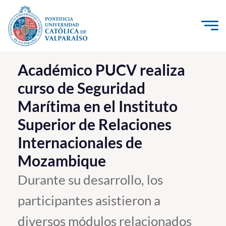
Click acá para ir directamente al contenido
La Universidad
Académico PUCV realiza
curso de Seguridad
Investigación, Creación e Innovación
Marítima en el Instituto
PUCV Internacional
Superior de Relaciones
Vinculación con el Medio
Internacionales de
Admisión
Mozambique
Durante su desarrollo, los
Pregrado
participantes asistieron a
Postgrado
diversos módulos relacionados
Formación Continua