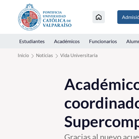
Click acá para ir directamente al contenido
Admisi
Estudiantes
Académicos
Funcionarios
Alum
Inicio
Noticias
Vida Universitaria
Académico
coordinado
Supercomp
Gracias al nuevo acue