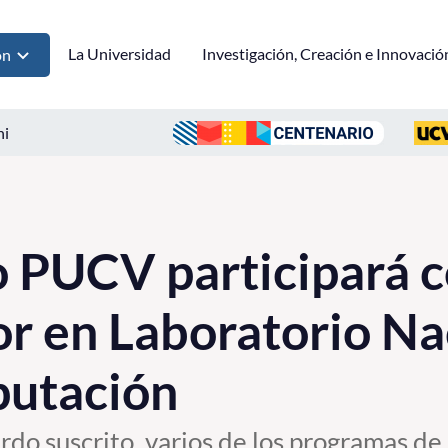
La Universidad
Investigación, Creación e Innovació
ón
ni
 PUCV participará 
r en Laboratorio Na
utación
rdo suscrito, varios de los programas de