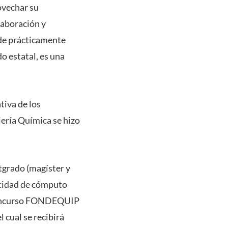
ovechar su
laboración y
 de prácticamente
o estatal, es una
tiva de los
iería Química se hizo
tgrado (magíster y
acidad de cómputo
l Concurso FONDEQUIP
 cual se recibirá