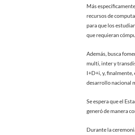
Más específicamente
recursos de computac
para que los estudia
que requieran cómpu
Además, busca foment
multi, inter y transdi
I+D+i, y, finalmente, 
desarrollo nacional m
Se espera que el Esta
generó de manera co
Durante la ceremonia