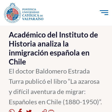
Click acá para ir directamente al contenido
La Universidad
Académico del Instituto de
Historia analiza la
Investigación, Creación e Innovación
inmigración española en
PUCV Internacional
Chile
Vinculación con el Medio
El doctor Baldomero Estrada
Admisión
Turra publicó el libro “La azarosa
Pregrado
y difícil aventura de migrar:
Postgrado
Españoles en Chile (1880-1950)”.
Formación Continua