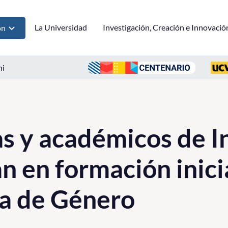
La Universidad
Investigación, Creación e Innovació
ón
ni
 y académicos de I
n en formación inici
a de Género