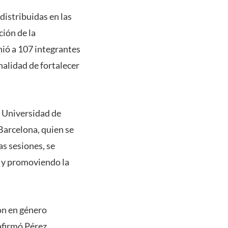
 distribuidas en las
ción de la
nió a 107 integrantes
alidad de fortalecer
a Universidad de
arcelona, quien se
as sesiones, se
 y promoviendo la
ión en género
afirmó Pérez,