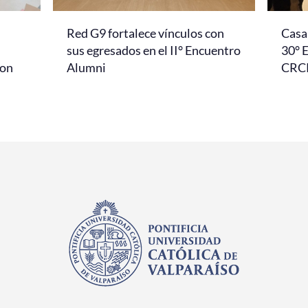
Red G9 fortalece vínculos con
Casa 
l
sus egresados en el II° Encuentro
30° 
con
Alumni
CRC