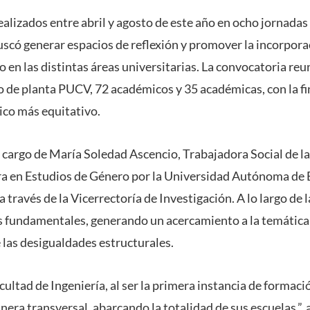
 realizados entre abril y agosto de este año en ocho jornadas
uscó generar espacios de reflexión y promover la incorpora
 en las distintas áreas universitarias. La convocatoria reu
 de planta PUCV, 72 académicos y 35 académicas, con la fin
ico más equitativo.
a cargo de María Soledad Ascencio, Trabajadora Social de l
a en Estudios de Género por la Universidad Autónoma de B
 través de la Vicerrectoría de Investigación. A lo largo de l
 fundamentales, generando un acercamiento a la temática
 las desigualdades estructurales.
acultad de Ingeniería, al ser la primera instancia de formac
ra transversal, abarcando la totalidad de sus escuelas.”, 