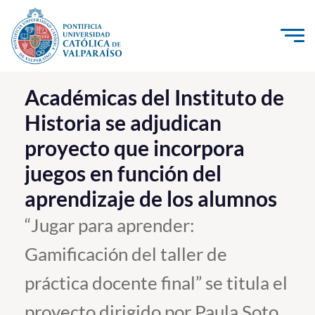
Click acá para ir directamente al contenido
La Universidad
Académicas del Instituto de
Historia se adjudican
Investigación, Creación e Innovación
proyecto que incorpora
PUCV Internacional
juegos en función del
Vinculación con el Medio
aprendizaje de los alumnos
Admisión
“Jugar para aprender:
Gamificación del taller de
Pregrado
práctica docente final” se titula el
Postgrado
Formación Continua
proyecto dirigido por Paula Soto