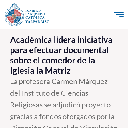
Click acá para ir directamente al contenido
La Universidad
Académica lidera iniciativa
para efectuar documental
Investigación, Creación e Innovación
sobre el comedor de la
PUCV Internacional
Iglesia la Matriz
Vinculación con el Medio
La profesora Carmen Márquez
Admisión
del Instituto de Ciencias
Pregrado
Religiosas se adjudicó proyecto
Postgrado
gracias a fondos otorgados por la
Formación Continua