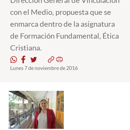
Dirección General de Vinculación
con el Medio, propuesta que se
Estudiantes
enmarca dentro de la asignatura
Académicos
de Formación Fundamental, Ética
Funcionarios
Cristiana.
Alumni
Lunes 7 de noviembre de 2016
English