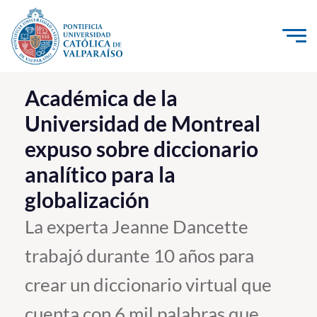
Click acá para ir directamente al contenido
La Universidad
Académica de la
Universidad de Montreal
Investigación, Creación e Innovación
expuso sobre diccionario
PUCV Internacional
analítico para la
Vinculación con el Medio
globalización
Admisión
La experta Jeanne Dancette
trabajó durante 10 años para
Pregrado
crear un diccionario virtual que
Postgrado
Formación Continua
cuenta con 6 mil palabras que