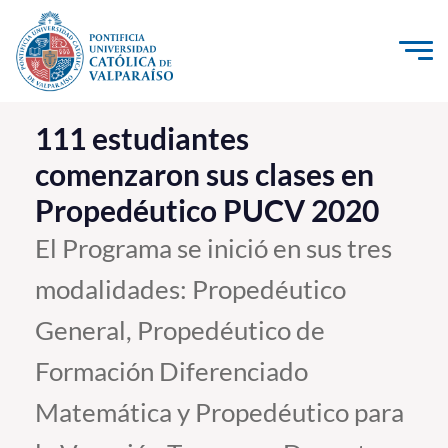
Click acá para ir directamente al contenido
La Universidad
111 estudiantes
comenzaron sus clases en
Investigación, Creación e Innovación
Propedéutico PUCV 2020
PUCV Internacional
Vinculación con el Medio
El Programa se inició en sus tres
modalidades: Propedéutico
Admisión
General, Propedéutico de
Pregrado
Formación Diferenciado
Postgrado
Matemática y Propedéutico para
Formación Continua