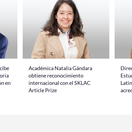
cibe
Académica Natalia Gándara
Dire
oria
obtiene reconocimiento
Estud
ón en
internacional con el SKLAC
Lati
Article Prize
acred