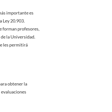
 más importante es
a Ley 20.903.
e forman profesores,
 de la Universidad.
e les permitirá
ara obtener la
s evaluaciones