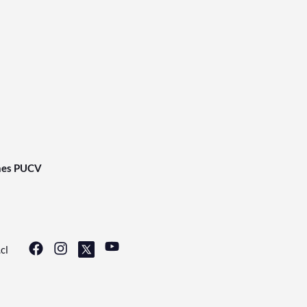
nes PUCV
cl