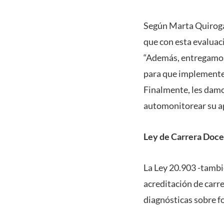
Según Marta Quiroga,
que con esta evaluac
“Además, entregamos
para que implementen
Finalmente, les damo
automonitorear su ap
Ley de Carrera Doc
La Ley 20.903 -tambi
acreditación de carr
diagnósticas sobre f