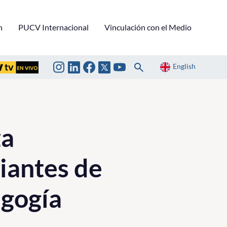
n
PUCV Internacional
Vinculación con el Medio
English
za
iantes de
agogía