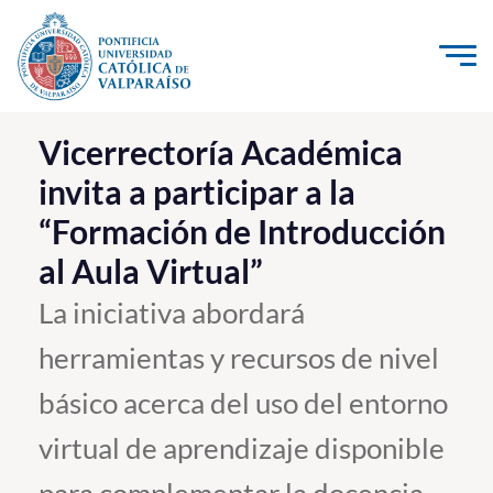
Click acá para ir directamente al contenido
La Universidad
Vicerrectoría Académica
invita a participar a la
Investigación, Creación e Innovación
“Formación de Introducción
PUCV Internacional
al Aula Virtual”
Vinculación con el Medio
La iniciativa abordará
Admisión
herramientas y recursos de nivel
Pregrado
básico acerca del uso del entorno
Postgrado
virtual de aprendizaje disponible
Formación Continua