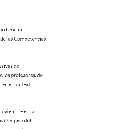
omo Lengua
o de las Competencias
esivas de
e los profesores, de
 en el contexto
 noviembre en las
s (3er piso del