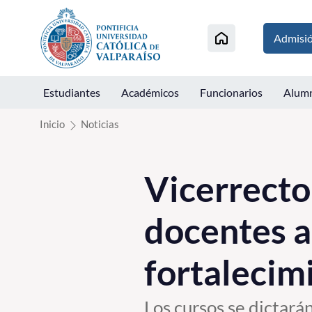
Click acá para ir directamente al contenido
Admisi
Estudiantes
Académicos
Funcionarios
Alum
Inicio
Noticias
Vicerrecto
docentes a 
fortalecim
Los cursos se dictará