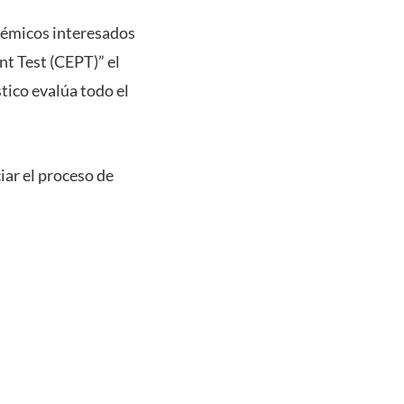
démicos interesados
t Test (CEPT)” el
stico evalúa todo el
iar el proceso de