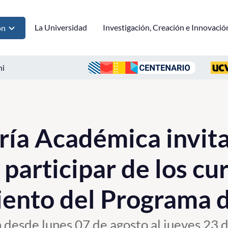
La Universidad
Investigación, Creación e Innovació
ón
ni
ría Académica invita
participar de los cu
iento del Programa d
n desde lunes 07 de agosto al jueves 23