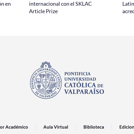
ón en
internacional con el SKLAC
Lati
Article Prize
acred
or Académico
Aula Virtual
Biblioteca
Edicio