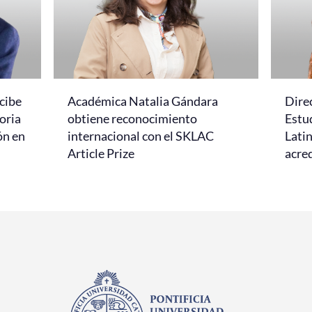
cibe
Académica Natalia Gándara
Dire
oria
obtiene reconocimiento
Estud
ón en
internacional con el SKLAC
Lati
Article Prize
acred