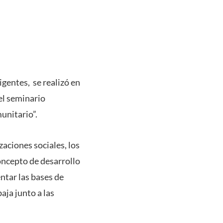
igentes, se realizó en
el seminario
unitario”.
aciones sociales, los
concepto de desarrollo
ntar las bases de
aja junto a las