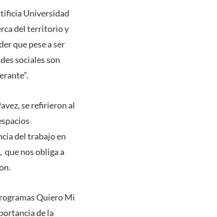
tificia Universidad
rca del territorio y
der que pese a ser
des sociales son
erante”.
vez, se refirieron al
espacios
cia del trabajo en
, que nos obliga a
on.
 programas Quiero Mi
portancia de la