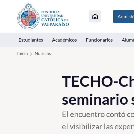
Click acá para ir directamente al contenido
Admisi
Estudiantes
Académicos
Funcionarios
Alum
Inicio
Noticias
TECHO-Chi
seminario 
El encuentro contó co
el visibilizar las exp