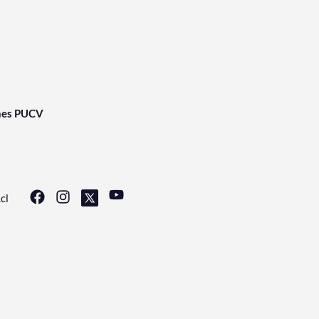
nes PUCV
cl