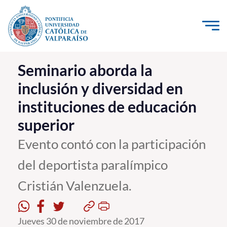
Click acá para ir directamente al contenido
La Universidad
Seminario aborda la
inclusión y diversidad en
Investigación, Creación e Innovación
instituciones de educación
PUCV Internacional
superior
Vinculación con el Medio
Evento contó con la participación
Admisión
del deportista paralímpico
Pregrado
Cristián Valenzuela.
Postgrado
Jueves 30 de noviembre de 2017
Formación Continua