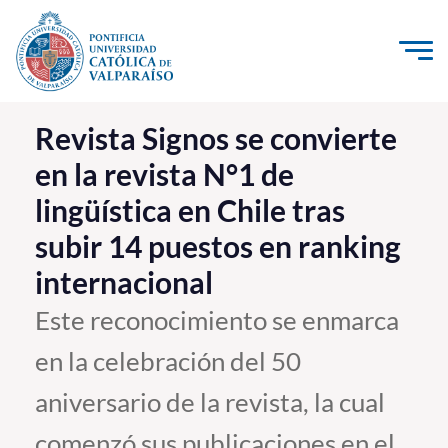
Click acá para ir directamente al contenido
La Universidad
Revista Signos se convierte
en la revista N°1 de
Investigación, Creación e Innovación
lingüística en Chile tras
PUCV Internacional
subir 14 puestos en ranking
Vinculación con el Medio
internacional
Admisión
Este reconocimiento se enmarca
en la celebración del 50
Pregrado
aniversario de la revista, la cual
Postgrado
Formación Continua
comenzó sus publicaciones en el