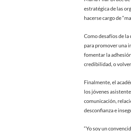
estratégica de las or
hacerse cargo de “ma
Como desafíos de la 
para promover una im
fomentar la adhesión 
credibilidad, o volve
Finalmente, el acadé
los jóvenes asistent
comunicación, relac
desconfianza e insegu
“Yo soy un convencid