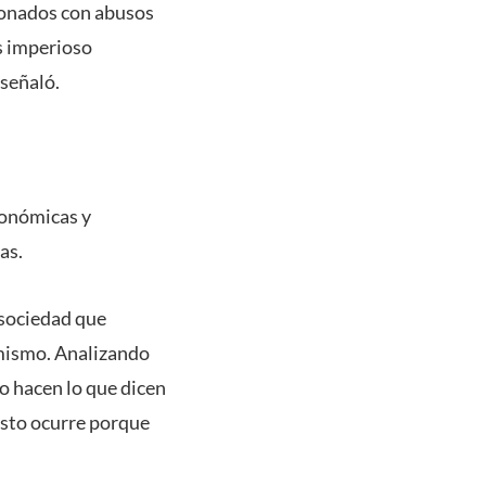
ionados con abusos
es imperioso
 señaló.
conómicas y
as.
 sociedad que
emismo. Analizando
o hacen lo que dicen
esto ocurre porque