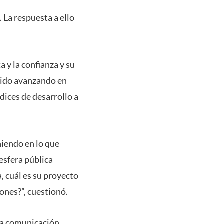
 La respuesta a ello
ca y la confianza y su
a ido avanzando en
dices de desarrollo a
iendo en lo que
sfera pública
, cuál es su proyecto
siones?”, cuestionó.
 la comunicación