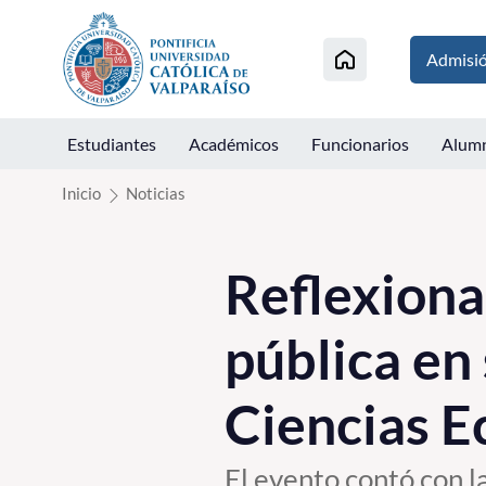
Click acá para ir directamente al contenido
Admisi
Estudiantes
Académicos
Funcionarios
Alum
Inicio
Noticias
Reflexiona
pública en
Ciencias E
El evento contó con l