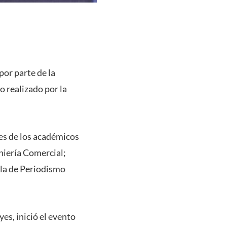
por parte de la
o realizado por la
nes de los académicos
eniería Comercial;
uela de Periodismo
es, inició el evento