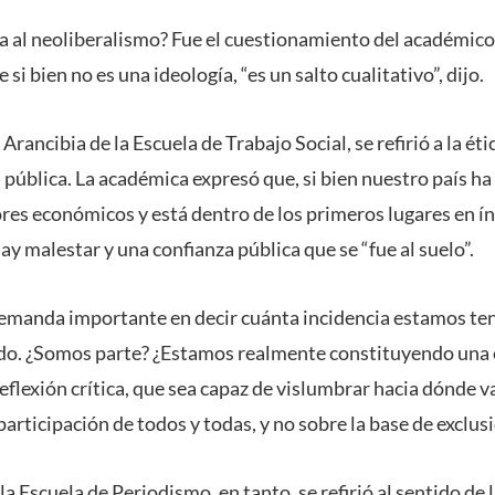
va al neoliberalismo? Fue el cuestionamiento del académico.
e si bien no es una ideología, “es un salto cualitativo”, dijo.
 Arancibia de la Escuela de Trabajo Social, se refirió a la éti
a pública. La académica expresó que, si bien nuestro país h
res económicos y está dentro de los primeros lugares en ín
hay malestar y una confianza pública que se “fue al suelo”.
emanda importante en decir cuánta incidencia estamos ten
o. ¿Somos parte? ¿Estamos realmente constituyendo una e
flexión crítica, que sea capaz de vislumbrar hacia dónde va
 participación de todos y todas, y no sobre la base de exclu
la Escuela de Periodismo, en tanto, se refirió al sentido de