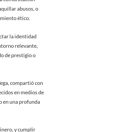
aquillar abusos, o
amiento ético.
tar la identidad
ntorno relevante,
o de prestigio o
Vega, compartió con
recidos en medios de
o en una profunda
inero, y cumplir