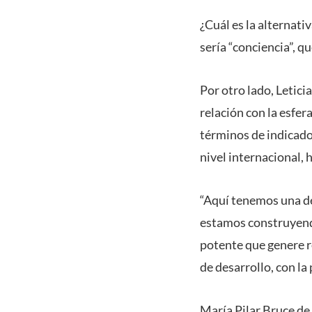
¿Cuál es la alternati
sería “conciencia”, qu
Por otro lado, Leticia
relación con la esfer
términos de indicado
nivel internacional, 
“Aquí tenemos una d
estamos construyend
potente que genere re
de desarrollo, con la
María Pilar Bruce de 