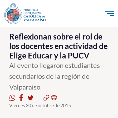
Click acá para ir directamente al contenido
La Universidad
Reflexionan sobre el rol de
los docentes en actividad de
Investigación, Creación e Innovación
Elige Educar y la PUCV
PUCV Internacional
Vinculación con el Medio
Al evento llegaron estudiantes
secundarios de la región de
Admisión
Valparaíso.
Pregrado
Postgrado
Viernes 30 de octubre de 2015
Formación Continua