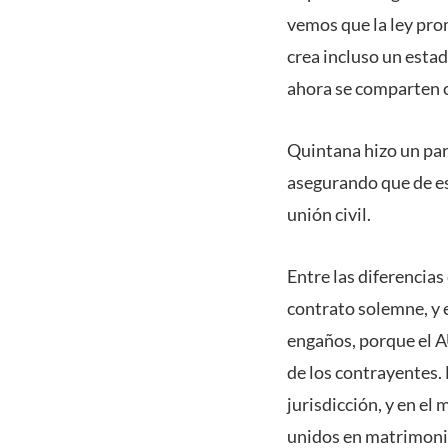
vemos que la ley pro
crea incluso un estad
ahora se comparten c
Quintana hizo un para
asegurando que de es
unión civil.
Entre las diferencias
contrato solemne, y 
engaños, porque el 
de los contrayentes. 
jurisdicción, y en e
unidos en matrimonio