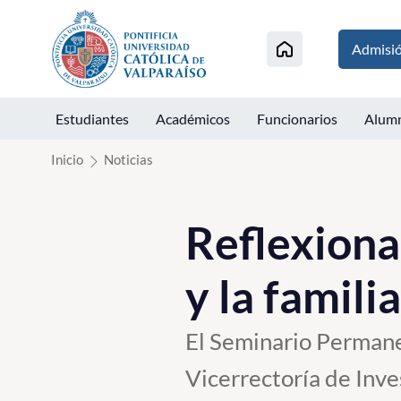
Click acá para ir directamente al contenido
Admisi
Estudiantes
Académicos
Funcionarios
Alum
Inicio
Noticias
Reflexiona
y la famil
El Seminario Permane
Vicerrectoría de Inve