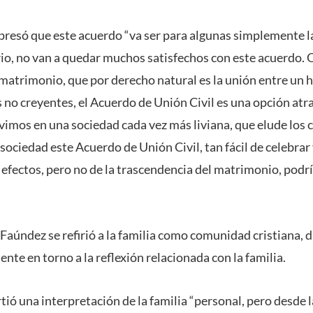
resó que este acuerdo “va ser para algunas simplemente la
io, no van a quedar muchos satisfechos con este acuerdo. 
matrimonio, que por derecho natural es la unión entre un 
 no creyentes, el Acuerdo de Unión Civil es una opción atr
imos en una sociedad cada vez más liviana, que elude los
sociedad este Acuerdo de Unión Civil, tan fácil de celebrar y
 efectos, pero no de la trascendencia del matrimonio, podr
 Faúndez se refirió a la familia como comunidad cristiana,
nte en torno a la reflexión relacionada con la familia.
ó una interpretación de la familia “personal, pero desde l