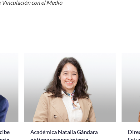
 Vinculación con el Medio
cibe
Académica Natalia Gándara
Dire
oria
obtiene reconocimiento
Estud