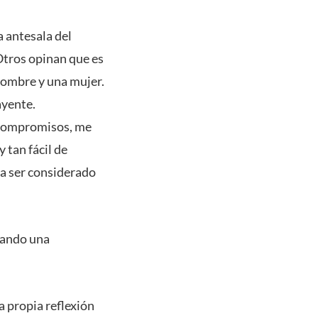
 antesala del
Otros opinan que es
hombre y una mujer.
ayente.
 compromisos, me
 tan fácil de
ía ser considerado
 dando una
a propia reflexión