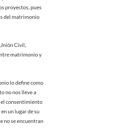
ros proyectos, pues
vas del matrimonio
Unión Civil,
entre matrimonio y
monio lo define como
o no nos lleve a
 el consentimiento
 en un lugar de su
ue no se encuentran