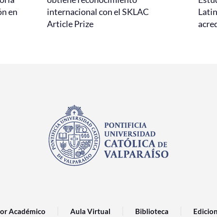
ón en
internacional con el SKLAC
Lati
Article Prize
acred
or Académico
Aula Virtual
Biblioteca
Edicio