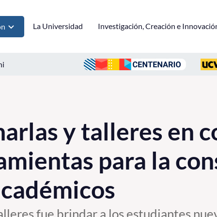
La Universidad
Investigación, Creación e Innovació
ón
ni
arlas y talleres en c
amientas para la con
académicos
talleres fue brindar a los estudiantes nu