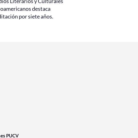
ios Literarios y Culturales
noamericanos destaca
itación por siete años.
nes PUCV