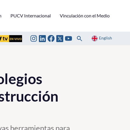
n
PUCV Internacional
Vinculación con el Medio
English
olegios
strucción
evas herramientas para