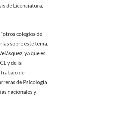
is de Licenciatura,
“otros colegios de
arlas sobre este tema.
Velásquez, ya que es
CL y de la
 trabajo de
arreras de Psicología
ias nacionales y