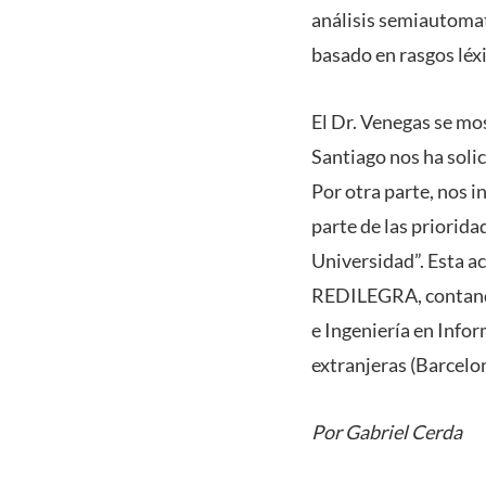
análisis semiautomat
basado en rasgos léx
El Dr. Venegas se mo
Santiago nos ha solic
Por otra parte, nos 
parte de las priorida
Universidad”. Esta a
REDILEGRA, contando e
e Ingeniería en Info
extranjeras (Barcelon
Por Gabriel Cerda