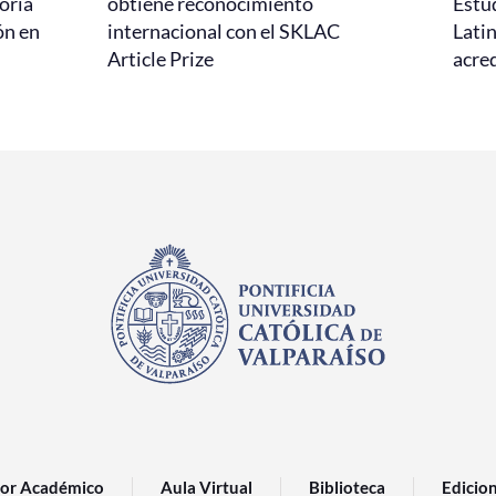
oria
obtiene reconocimiento
Estud
ón en
internacional con el SKLAC
Lati
Article Prize
acred
or Académico
Aula Virtual
Biblioteca
Edicio