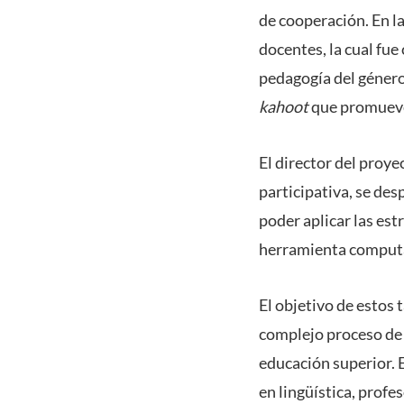
de cooperación. En l
docentes, la cual fu
pedagogía del género
kahoot
que promueve 
El director del proy
participativa, se des
poder aplicar las est
herramienta computac
El objetivo de estos 
complejo proceso de 
educación superior. 
en lingüística, profe