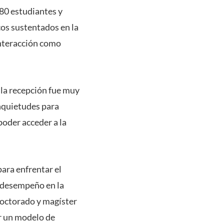
 80 estudiantes y
cos sustentados en la
interacción como
“la recepción fue muy
inquietudes para
poder acceder a la
para enfrentar el
o desempeño en la
doctorado y magíster
er un modelo de