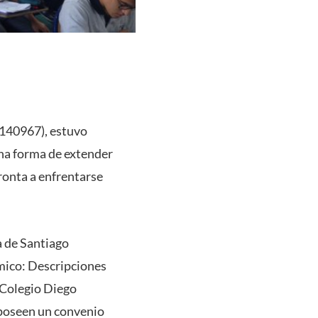
1140967), estuvo
una forma de extender
ronta a enfrentarse
a de Santiago
mico: Descripciones
l Colegio Diego
L poseen un convenio