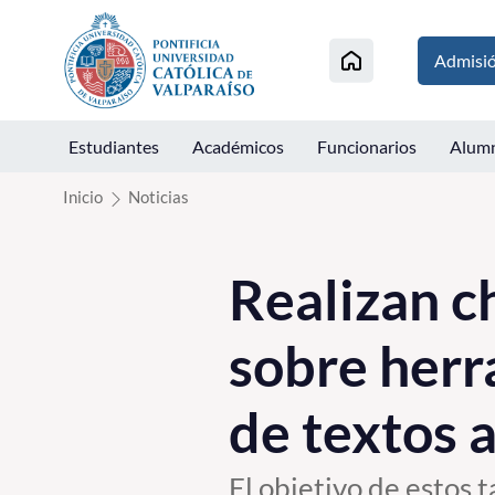
Click acá para ir directamente al contenido
Admisi
Estudiantes
Académicos
Funcionarios
Alum
Inicio
Noticias
Realizan ch
sobre herr
de textos 
El objetivo de estos 