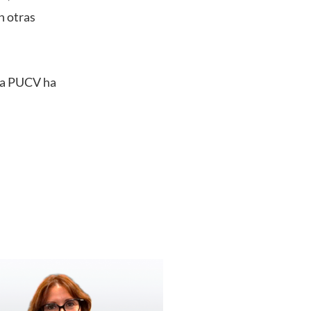
n otras
 la PUCV ha