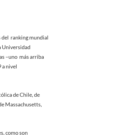
s del ranking mundial
a Universidad
enas –uno más arriba
 a nivel
ólica de Chile, de
o de Massachusetts,
res, como son