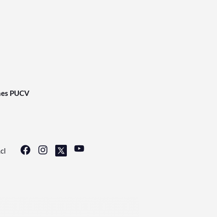
nes PUCV
cl