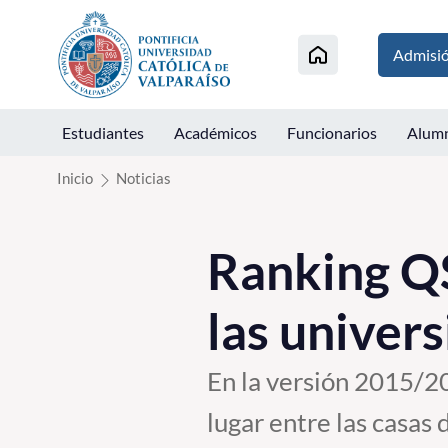
Click acá para ir directamente al contenido
Admisi
Estudiantes
Académicos
Funcionarios
Alum
Inicio
Noticias
Ranking Q
las univer
En la versión 2015/20
lugar entre las casas 