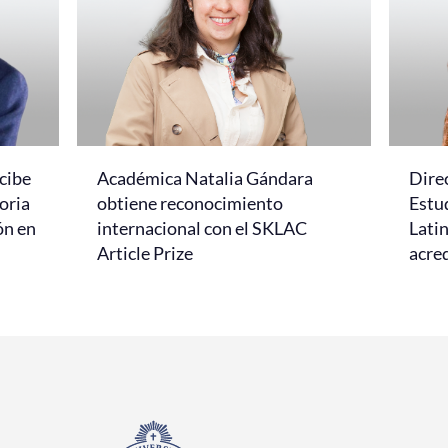
cibe
Académica Natalia Gándara
Dire
oria
obtiene reconocimiento
Estud
ón en
internacional con el SKLAC
Lati
Article Prize
acred