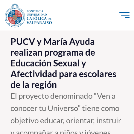
Click acá para ir directamente al contenido
La Universidad
PUCV y María Ayuda
realizan programa de
Investigación, Creación e Innovación
Educación Sexual y
PUCV Internacional
Afectividad para escolares
Vinculación con el Medio
de la región
Admisión
El proyecto denominado “Ven a
conocer tu Universo” tiene como
Pregrado
objetivo educar, orientar, instruir
Postgrado
Formación Continua
y acompañar a niños y jóvenes