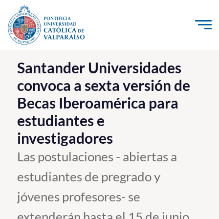
Click acá para ir directamente al contenido
La Universidad
Santander Universidades
convoca a sexta versión de
Investigación, Creación e Innovación
Becas Iberoamérica para
PUCV Internacional
estudiantes e
Vinculación con el Medio
investigadores
Admisión
Las postulaciones - abiertas a
estudiantes de pregrado y
Pregrado
jóvenes profesores- se
Postgrado
Formación Continua
extenderán hasta el 15 de junio.