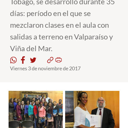
Tobago, se desarrolló durante 35
días: período en el que se
Estudiantes
mezclaron clases en el aula con
Académicos
salidas a terreno en Valparaíso y
Funcionarios
Viña del Mar.
Alumni
Viernes 3 de noviembre de 2017
English