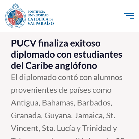
Click acá para ir directamente al contenido
La Universidad
PUCV finaliza exitoso
diplomado con estudiantes
Investigación, Creación e Innovación
del Caribe anglófono
PUCV Internacional
Vinculación con el Medio
El diplomado contó con alumnos
provenientes de países como
Admisión
Antigua, Bahamas, Barbados,
Pregrado
Granada, Guyana, Jamaica, St.
Postgrado
Vincent, Sta. Lucía y Trinidad y
Formación Continua