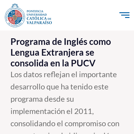
Click acá para ir directamente al contenido
La Universidad
Programa de Inglés como
Lengua Extranjera se
Investigación, Creación e Innovación
consolida en la PUCV
PUCV Internacional
Vinculación con el Medio
Los datos reflejan el importante
desarrollo que ha tenido este
Admisión
programa desde su
Pregrado
implementación el 2011,
Postgrado
consolidando el compromiso con
Formación Continua