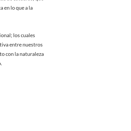
 en lo que a la
onal; los cuales
tiva entre nuestros
to con la naturaleza
.