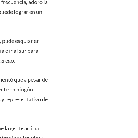
 frecuencia, adoro la
 puede lograr en un
, pude esquiar en
 e ir al sur para
agregó.
mentó que a pesar de
iente en ningún
uy representativo de
ue la gente acá ha
stras inquietudes y