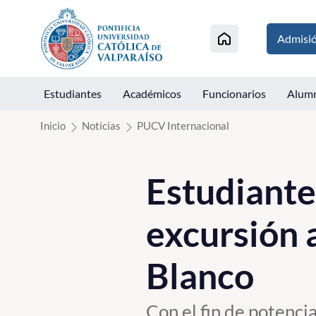
Click acá para ir directamente al contenido
Admisi
Estudiantes
Académicos
Funcionarios
Alum
Inicio
Noticias
PUCV Internacional
Estudiante
excursión 
Blanco
Con el fin de potenci