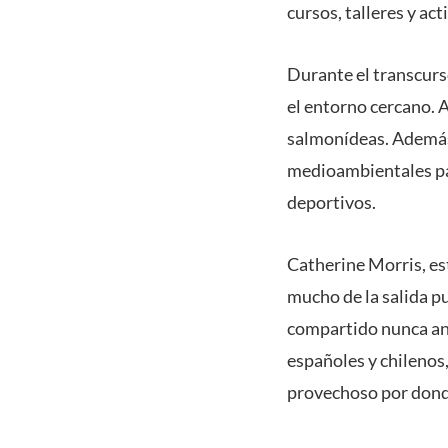
cursos, talleres y ac
Durante el transcurso
el entorno cercano. 
salmonídeas. Además,
medioambientales para
deportivos.
Catherine Morris, es
mucho de la salida p
compartido nunca ant
españoles y chilenos
provechoso por donde