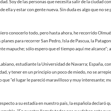
dad. Soy de las personas que necesita salir de la ciudad con
 de ella y estar con gente nueva. Sin duda es algo que no se
uiero conocerlo todo, pero hasta ahora, he recorrido Olmué
 planes para recorrer San Pedro, Isla de Pascua, la Patagonia
ente mapuche; sólo espero que el tiempo aquí me alcance"; 
Labiano, estudiante la Universidad de Navarra; España, co
ividad, y tener en un principio un poco de miedo, no se arrep
ue "el lugar le pareció maravilloso y muy interesante; m
respecto a su estadía en nuestro país, la española declaró q
 amable. "En nuestra llegada todos nos ayudaban ante nue