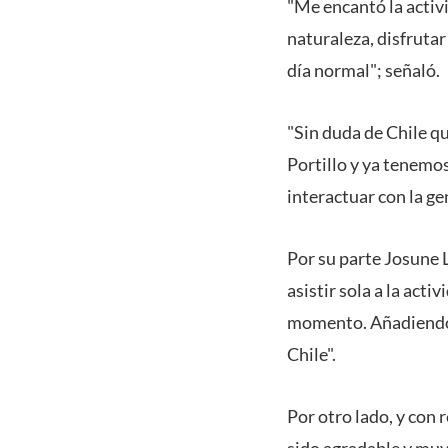
"Me encantó la activi
naturaleza, disfrutar
día normal"; señaló.
"Sin duda de Chile q
Portillo y ya tenemos
interactuar con la g
Por su parte Josune 
asistir sola a la act
momento. Añadiendo q
Chile".
Por otro lado, y con 
sido agradable y muy