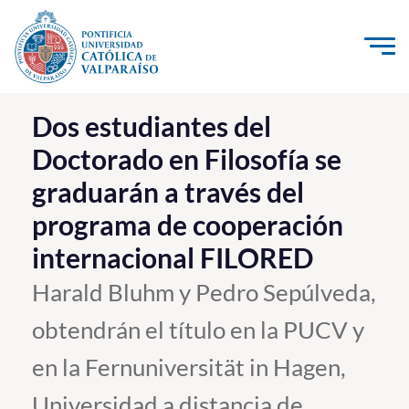
Click acá para ir directamente al contenido
La Universidad
Dos estudiantes del
Doctorado en Filosofía se
Investigación, Creación e Innovación
graduarán a través del
PUCV Internacional
programa de cooperación
Vinculación con el Medio
internacional FILORED
Admisión
Harald Bluhm y Pedro Sepúlveda,
obtendrán el título en la PUCV y
Pregrado
en la Fernuniversität in Hagen,
Postgrado
Formación Continua
Universidad a distancia de