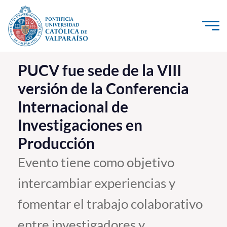
Click acá para ir directamente al contenido
La Universidad
PUCV fue sede de la VIII
versión de la Conferencia
Investigación, Creación e Innovación
Internacional de
PUCV Internacional
Investigaciones en
Vinculación con el Medio
Producción
Admisión
Evento tiene como objetivo
intercambiar experiencias y
Pregrado
fomentar el trabajo colaborativo
Postgrado
Formación Continua
entre investigadores y