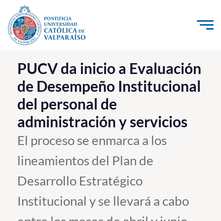
Click acá para ir directamente al contenido
La Universidad
PUCV da inicio a Evaluación
de Desempeño Institucional
Investigación, Creación e Innovación
del personal de
PUCV Internacional
administración y servicios
Vinculación con el Medio
El proceso se enmarca a los
Admisión
lineamientos del Plan de
Pregrado
Desarrollo Estratégico
Postgrado
Institucional y se llevará a cabo
Formación Continua