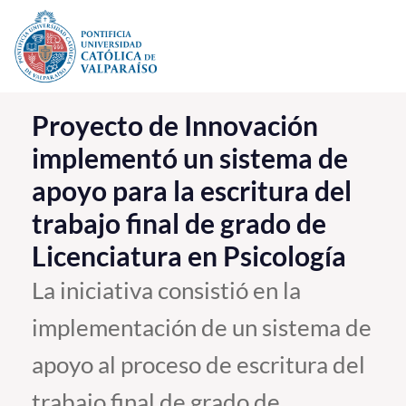
Click acá para ir directamente al contenido
La Universidad
Proyecto de Innovación
implementó un sistema de
Investigación, Creación e Innovación
apoyo para la escritura del
PUCV Internacional
trabajo final de grado de
Vinculación con el Medio
Licenciatura en Psicología
Admisión
La iniciativa consistió en la
implementación de un sistema de
Pregrado
apoyo al proceso de escritura del
Postgrado
Formación Continua
trabajo final de grado de